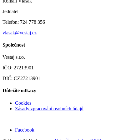
Roman Vlasák
Jednatel
Telefon: 724 778 356
vlasak@vestaj.cz
Společnost
Vestaj s.r.o.
IČO: 27213901
DIČ: CZ27213901
Důležité odkazy
Cookies
Zásady zpracování osobních údajů
Facebook