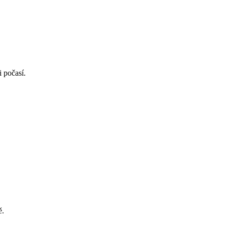
i počasí.
ě.