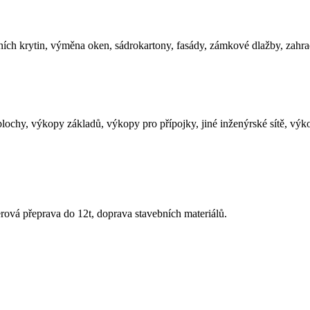
ích krytin, výměna oken, sádrokartony, fasády, zámkové dlažby, zahra
lochy, výkopy základů, výkopy pro přípojky, jiné inženýrské sítě, výk
rová přeprava do 12t, doprava stavebních materiálů.