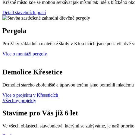
Krásné místo kde se mohou setkávat jak místní tak lidé z blízkého oko
Detail stavebních prací
Pergola
Pro žáky základní a mateřské školy v Křeseticích jsme postavili dvě v
Více o montáži pergoly
Demolice Křesetice
Demolicí starého zbořeniště a úpravou terénu jsme pomohli mladému
Více o projektu v Křeseticích
Všechny projekty
Stavíme pro Vás již 6 let
Ve všech oblastech stavebnictví, kterými se zabýváme, je naší priorit