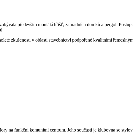
ma zabývala především montáží hřišť, zahradních domků a pergol. Postupe
ů.
eté zkušenosti v oblasti stavebnictví podpořené kvalitními řemeslným
ry na funkční komunitní centrum. Jeho součástí je klubovna se stylov